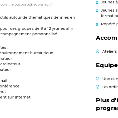
Jeunes â
camille.barbosa@reconnect.fr
Jeunes su
formatio
ectifs autour de thématiques définies en
Repéré p
pour des groupes de 8 à 12 jeunes afin
 accompagnement personnalisé.
Accom
tes :
Atelier
l’environnement bureautique
inateur
’ordinateur
Equip
nateur
Une con
mail
oconférence
Un ordi
rnet
lent sur internet
Plus d'
progr