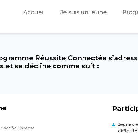
Accueil
Je suis un jeune
Prog
programme Réussite Connectée s’adres
es et se décline comme suit :
me
Partic
Jeunes e
Camille Barbosa
difficulté