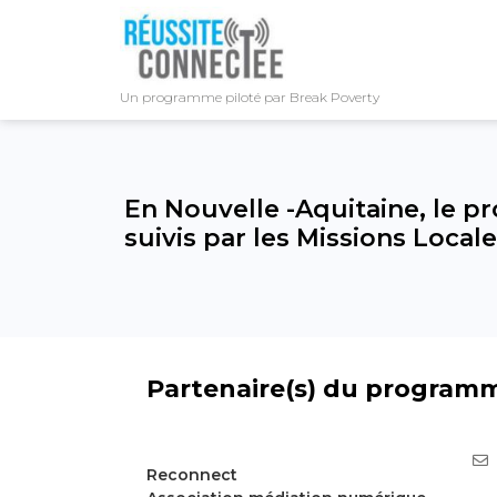
Un programme piloté par Break Poverty
En Nouvelle -Aquitaine, le 
suivis par les Missions Local
Partenaire(s) du program
Reconnect