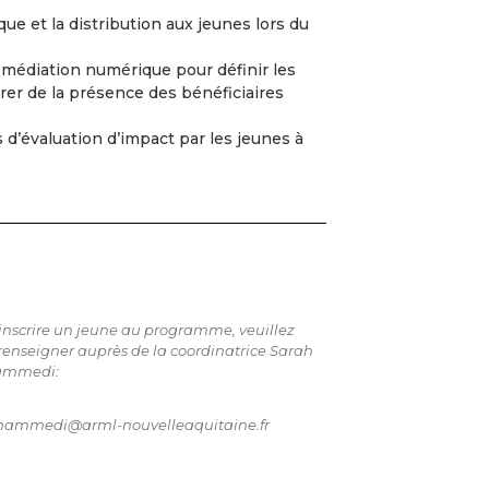
que et la distribution aux jeunes lors du
e médiation numérique pour définir les
surer de la présence des bénéficiaires
 d’évaluation d’impact par les jeunes à
inscrire un jeune au programme, veuillez
renseigner auprès de la coordinatrice Sarah
ammedi:
hammedi@arml-nouvelleaquitaine.fr